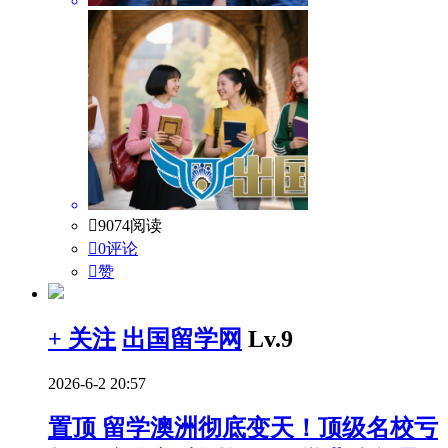

9074阅读

0评论

赞
+ 关注
出国留学网
Lv.9
2026-6-2 20:57
置顶
留学澳洲彻底变天！顶级名校亏