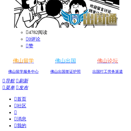

4782阅读

0评论

赞
佛山留学
佛山出国
佛山论坛
佛山留学服务中心
佛山出国签证护照
出国打工劳务派遣

导航

刷新

菜单

发布

首页

社区


消息

我的