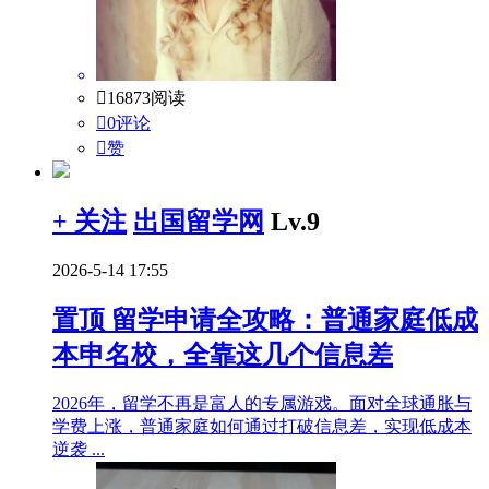

16873阅读

0评论

赞
+ 关注
出国留学网
Lv.9
2026-5-14 17:55
置顶
留学申请全攻略：普通家庭低成
本申名校，全靠这几个信息差
2026年，留学不再是富人的专属游戏。面对全球通胀与
学费上涨，普通家庭如何通过打破信息差，实现低成本
逆袭 ...