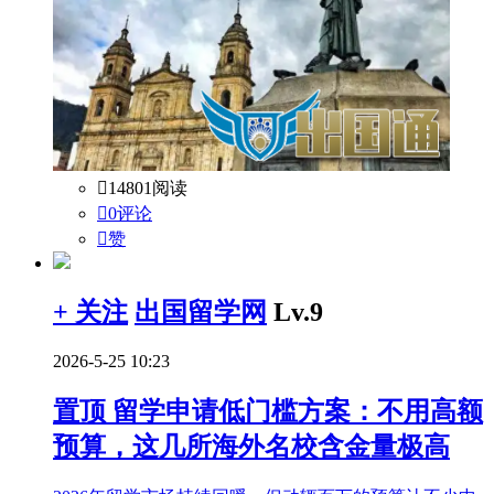

14801阅读

0评论

赞
+ 关注
出国留学网
Lv.9
2026-5-25 10:23
置顶
留学申请低门槛方案：不用高额
预算，这几所海外名校含金量极高