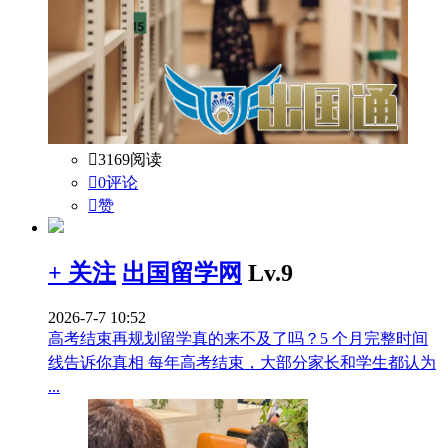

3169阅读

0评论

赞
+ 关注
出国留学网
Lv.9
2026-7-7 10:52
高考结束再规划留学真的来不及了吗？5 个月完整时间
线告诉你真相 每年高考结束，大部分家长和学生都认为
...