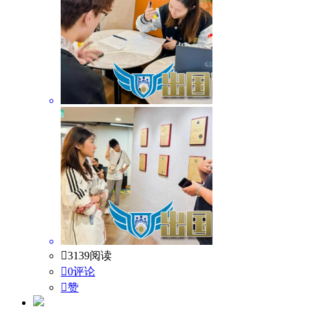

3139阅读

0评论

赞