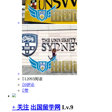

12093阅读

0评论

赞
+ 关注
出国留学网
Lv.9