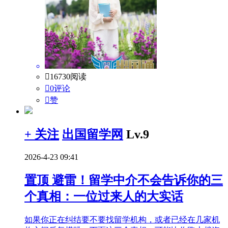

16730阅读

0评论

赞
+ 关注
出国留学网
Lv.9
2026-4-23 09:41
置顶
避雷！留学中介不会告诉你的三
个真相：一位过来人的大实话
如果你正在纠结要不要找留学机构，或者已经在几家机