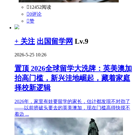

12452阅读

0评论

赞
+ 关注
出国留学网
Lv.9
2026-5-25 10:26
置顶
2026全球留学大洗牌：英美澳加
抬高门槛，新兴洼地崛起，藏着家庭
择校新逻辑
2026年，家里有娃要留学的家长，估计都发现不对劲了
——以前挤破头要去的英美澳加，现在门槛高得快摸不
着边 ...