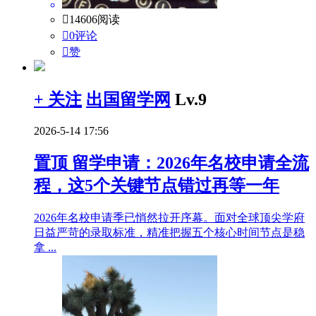

14606阅读

0评论

赞
+ 关注
出国留学网
Lv.9
2026-5-14 17:56
置顶
留学申请：2026年名校申请全流
程，这5个关键节点错过再等一年
2026年名校申请季已悄然拉开序幕。面对全球顶尖学府
日益严苛的录取标准，精准把握五个核心时间节点是稳
拿 ...