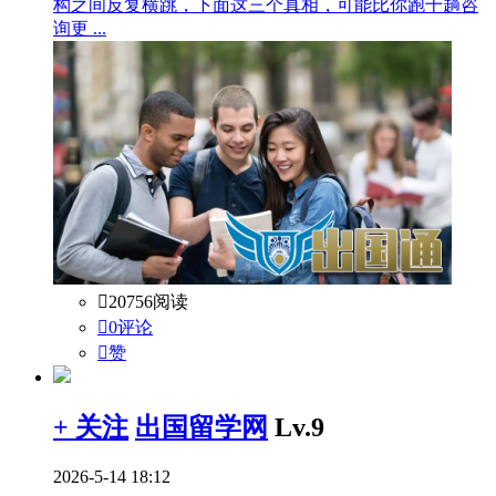
构之间反复横跳，下面这三个真相，可能比你跑十趟咨
询更 ...

20756阅读

0评论

赞
+ 关注
出国留学网
Lv.9
2026-5-14 18:12