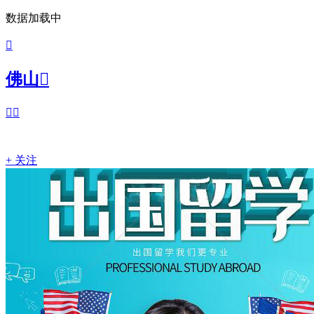
数据加载中

佛山



+ 关注