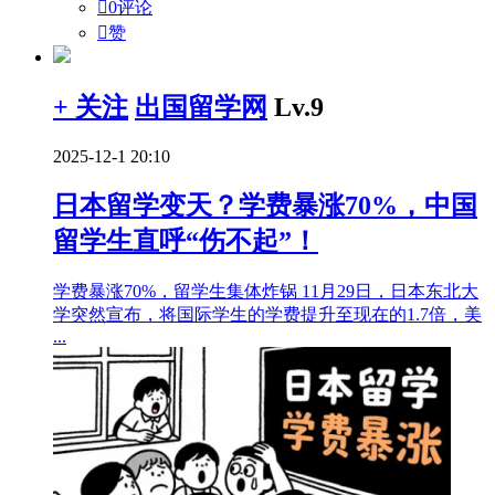

0评论

赞
+ 关注
出国留学网
Lv.9
2025-12-1 20:10
日本留学变天？学费暴涨70%，中国
留学生直呼“伤不起”！
学费暴涨70%，留学生集体炸锅 11月29日，日本东北大
学突然宣布，将国际学生的学费提升至现在的1.7倍，美
...